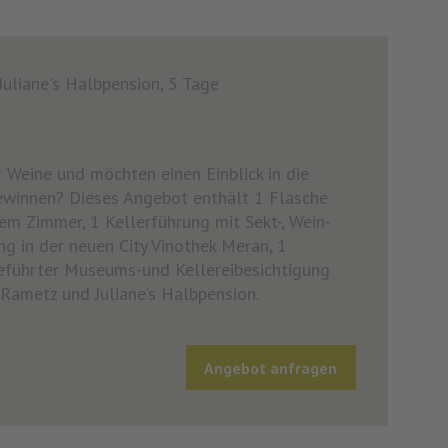
uliane's Halbpension, 5 Tage
r Weine und möchten einen Einblick in die
ewinnen? Dieses Angebot enthält 1 Flasche
em Zimmer, 1 Kellerführung mit Sekt-, Wein-
ng in der neuen City Vinothek Meran, 1
eführter Museums-und Kellereibesichtigung
Rametz und Juliane’s Halbpension.
Angebot anfragen