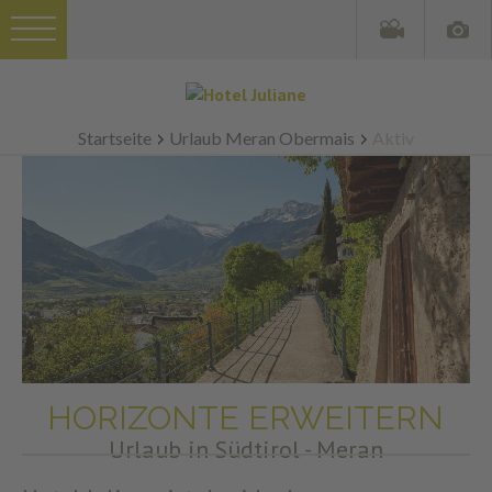
Startseite
Urlaub Meran Obermais
Aktiv
HORIZONTE ERWEITERN
Urlaub in Südtirol - Meran