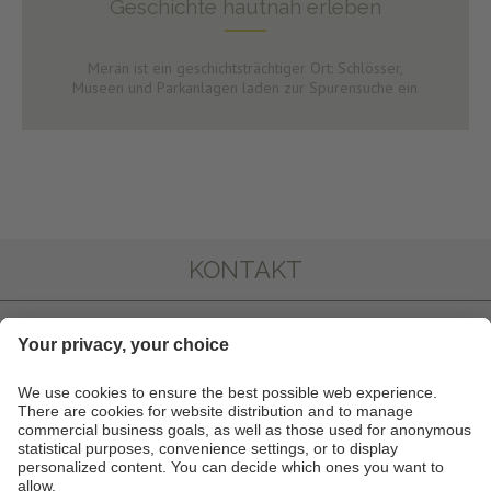
Geschichte hautnah erleben
Meran ist ein geschichtsträchtiger Ort: Schlösser,
Museen und Parkanlagen laden zur Spurensuche ein
KONTAKT
FOTOGALLERY
INFO & SERVICE
NEWSLETTER