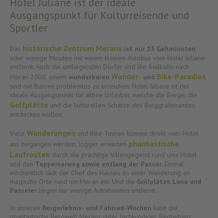
Hotel Juliane ist der ideale
Ausgangspunkt für Kulturreisende und
Sportler
historische Zentrum Merans
Das
ist nur 15 Gehminuten
oder wenige Minuten mit einem kleinen Autobus vom Hotel Juliane
entfernt. Auch die umliegenden Dörfer und die Seilbahn nach
Wander-
Bike-Paradies
Meran 2000, einem
w
underbaren
und
,
sind mit Bussen problemlos zu erreichen. Hotel Juliane ist der
ideale Ausgangspunkt für aktive Urlauber, welche die Berge, die
Golfplätze
und die kulturellen Schätze des Burggrafenamtes
entdecken wollen.
Wanderungen
Viele
und Bike-Touren können direkt vom Hotel
phantastische
aus begangen werden, Jogger erwarten
Laufrouten
durch die prächtige Villengegend rund ums Hotel
und den
Tappeinerweg sowie entlang der Passer
. Einmal
wöchentlich lädt der Chef des Hauses zu einer Wanderung an
magische Orte rund um Meran ein. Und die
Golfplätze Lana und
Passeier
liegen nur wenige Autominuten entfernt.
In unseren
Bergerlebnis- und Fahrrad-Wochen
kann die
phantastische Bergwelt Merans unter fachkundiger Begleitung