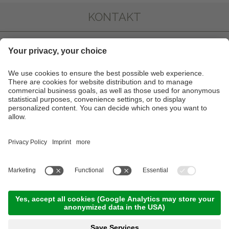
KONTAKT
FOTOGALLERY
INFO & SERVICE
NEWSLETTER
PARTNER
©
2026
Hotel Juliane
.
MwSt-Nr. IT02319340218
.
CIN: IT021051A1N4G5DFH7
Impressum
Privacy
Sitemap
Cookie-Einstellungen