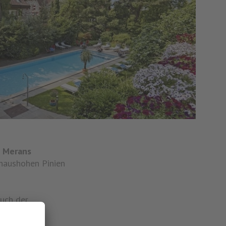
s Merans
 haushohen Pinien
auch der
ran.
hwimmen und