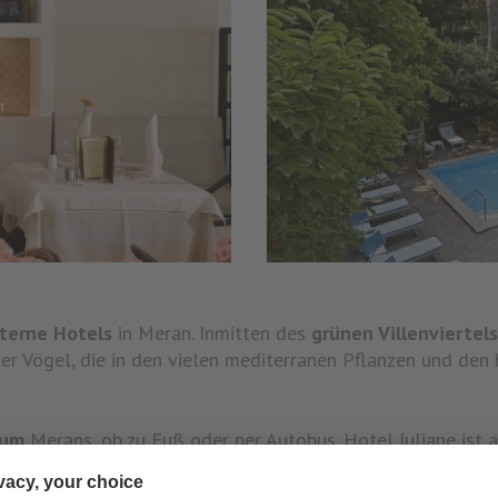
Sterne Hotels
in Meran. Inmitten des
grünen Villenviertel
er Vögel, die in den vielen mediterranen Pflanzen und den
rum
Merans, ob zu Fuß oder per Autobus. Hotel Juliane ist 
Touren und Wanderungen in die Berge und Täler rund um Me
rei- und ein Hallenbad, bieten ausreichend Platz zum Sc