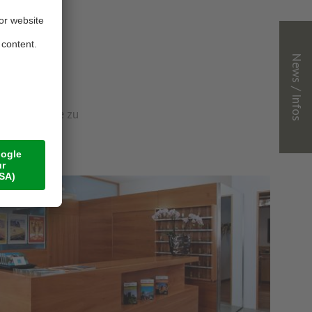
 Körper zur
News / Infos
ne nachlesen
auf den Gast
ng der Gäste zu