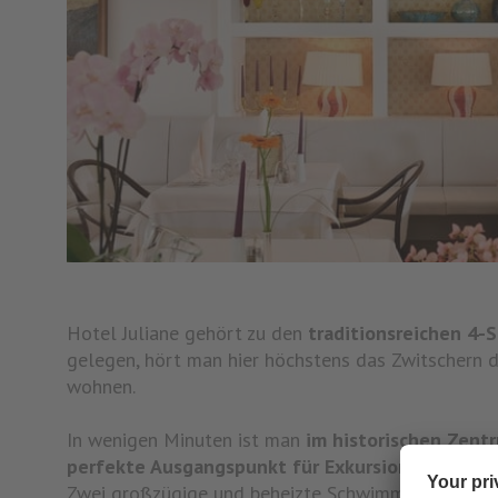
Hotel Juliane gehört zu den
traditionsreichen 4-
gelegen, hört man hier höchstens das Zwitschern d
wohnen.
In wenigen Minuten ist man
im historischen Zent
perfekte Ausgangspunkt für Exkursionen
, Bike-
Zwei großzügige und beheizte Schwimmbäder, ein F