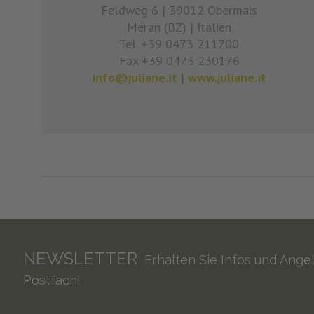
Feldweg 6
|
39012 Obermais
Meran (BZ)
|
Italien
Tel. +39 0473 211700
Fax +39 0473 230176
info@juliane.it
|
www.juliane.it
NEWSLETTER
Erhalten Sie Infos und Angeb
Postfach!