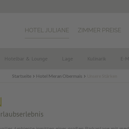
HOTEL JULIANE
ZIMMER PREISE
Hotelbar & Lounge
Lage
Kulinarik
E-M
Startseite
Hotel Meran Obermais
Unsere Stärken
N
Urlaubserlebnis
lvolles Ambiente inmitten einer großen Parkanlage mit med