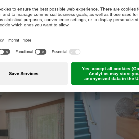
mit den zahlreichen Behandlungen finden Sie alles, was ihr
dukten
wird von unseren Gästen hoch gelobt, wie sich onli
ls stellt die
Service-Qualität
dar, die immer individuell 
ensten. Und alles mit einem Ziel: die maximale Entspannu