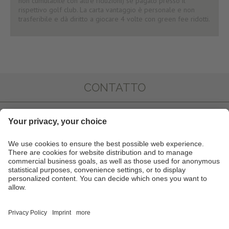
non cumulabile con altre riduzioni) se pagato presso il
rispettivo golf club. La carta vantaggio è personale e non
trasferibile e dà diritto a giocare 4 volte con green fee ridotti.
CONTATTO
IMPRESSIONI
INFO & SERVIZI
NEWSLETTER
PARTNER