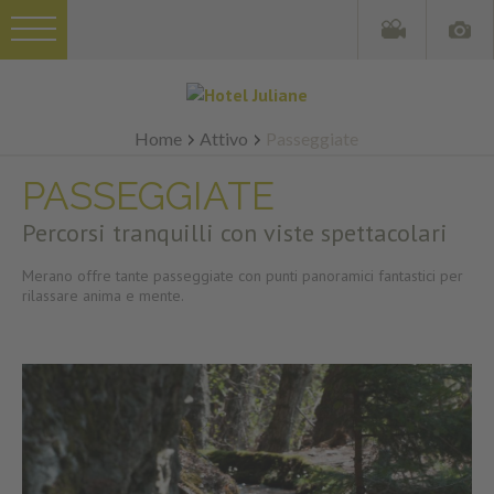
Home
Attivo
Passeggiate
PASSEGGIATE
Percorsi tranquilli con viste spettacolari
Merano offre tante passeggiate con punti panoramici fantastici per
rilassare anima e mente.